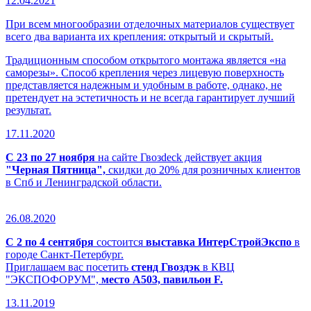
12.04.2021
При всем многообразии отделочных материалов существует
всего два варианта их крепления: открытый и скрытый.
Традиционным способом открытого монтажа является «на
саморезы». Способ крепления через лицевую поверхность
представляется надежным и удобным в работе, однако, не
претендует на эстетичность и не всегда гарантирует лучший
результат.
17.11.2020
С 23 по 27 ноября
на сайте Гвозdeck действует акция
"Черная Пятница",
скидки до 20% для розничных клиентов
в Спб и Ленинградской области.
26.08.2020
С 2 по 4 сентября
состоится
выставка ИнтерСтройЭкспо
в
городе Санкт-Петербург.
Приглашаем вас посетить
стенд Гвоздэк
в КВЦ
"ЭКСПОФОРУМ",
место А503, павильон F.
13.11.2019