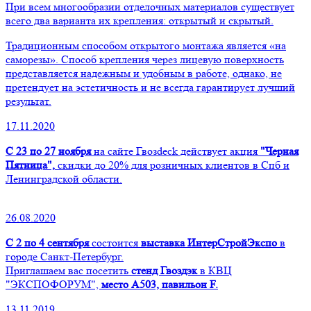
При всем многообразии отделочных материалов существует
всего два варианта их крепления: открытый и скрытый.
Традиционным способом открытого монтажа является «на
саморезы». Способ крепления через лицевую поверхность
представляется надежным и удобным в работе, однако, не
претендует на эстетичность и не всегда гарантирует лучший
результат.
17.11.2020
С 23 по 27 ноября
на сайте Гвозdeck действует акция
"Черная
Пятница",
скидки до 20% для розничных клиентов в Спб и
Ленинградской области.
26.08.2020
С 2 по 4 сентября
состоится
выставка ИнтерСтройЭкспо
в
городе Санкт-Петербург.
Приглашаем вас посетить
стенд Гвоздэк
в КВЦ
"ЭКСПОФОРУМ",
место А503, павильон F.
13.11.2019