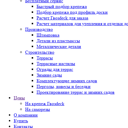
Бесплатный сервис
Быстрый подбор крепежа
Подбор крепежа под профиль доски
Расчет Гвозdeck для заказа
Расчет материалов для утепления и отделки д
Производство
Штамповка
Детали из пластмассы
Металлические детали
Строительство
Террасы
Террасные настилы
Ограды для террас
Зимние сады
Комплектующие зимних садов
Перголы, навесы и беседки
Проектирование террас и зимних садов
Цены
На крепеж Гвозdeck
На саморезы
О компании
Купить
Контакты