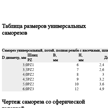
Таблица размеров универсальных
саморезов
Саморез универсальный, потай, полная резьба с насечками, шл
Шлиц
B,
H,
D диаметр, мм
Дл
PZ
мм
мм
3,0
PZ1
6
2,4
3,5
PZ2
7
2,6
4,0
PZ2
8
3
4,5
PZ2
9
3,2
5,0
PZ2
10
3,6
6,0
PZ3
12
4,9
Чертеж самореза со сферической