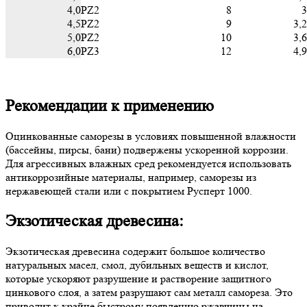
4,0
PZ2
8
3
4,5
PZ2
9
3,2
5,0
PZ2
10
3,6
6,0
PZ3
12
4,9
Рекомендации к применению
Оцинкованные саморезы в условиях повышенной влажности
(бассейны, пирсы, бани) подвержены ускоренной коррозии.
Для агрессивных влажных сред рекомендуется использовать
антикоррозийные материалы, например, саморезы из
нержавеющей стали или с покрытием Русперт 1000.
Экзотическая древесина:
Экзотическая древесина содержит большое количество
натуральных масел, смол, дубильных веществ и кислот,
которые ускоряют разрушение и растворение защитного
цинкового слоя, а затем разрушают сам металл самореза. Это
приводит к крайне быстрому появлению ржавчины на