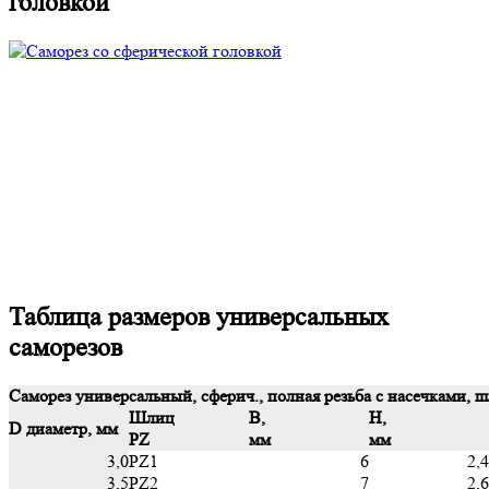
головкой
Таблица размеров универсальных
саморезов
Саморез универсальный, сферич., полная резьба с насечками, 
Шлиц
B,
H,
D диаметр, мм
PZ
мм
мм
3,0
PZ1
6
2,4
3,5
PZ2
7
2,6