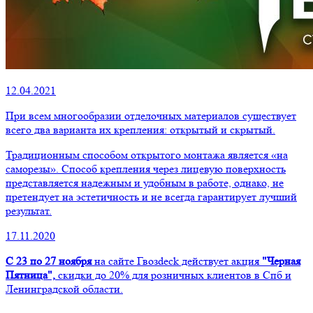
12.04.2021
При всем многообразии отделочных материалов существует
всего два варианта их крепления: открытый и скрытый.
Традиционным способом открытого монтажа является «на
саморезы». Способ крепления через лицевую поверхность
представляется надежным и удобным в работе, однако, не
претендует на эстетичность и не всегда гарантирует лучший
результат.
17.11.2020
С 23 по 27 ноября
на сайте Гвозdeck действует акция
"Черная
Пятница",
скидки до 20% для розничных клиентов в Спб и
Ленинградской области.