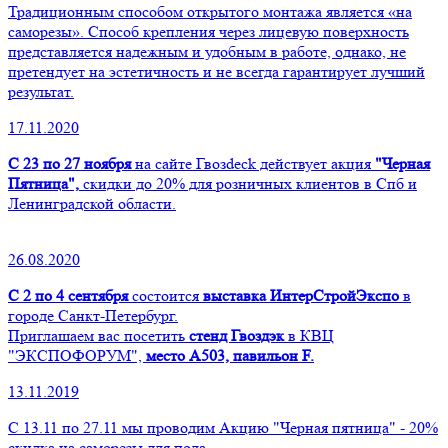
Традиционным способом открытого монтажа является «на
саморезы». Способ крепления через лицевую поверхность
представляется надежным и удобным в работе, однако, не
претендует на эстетичность и не всегда гарантирует лучший
результат.
17.11.2020
С 23 по 27 ноября
на сайте Гвозdeck действует акция
"Черная
Пятница",
скидки до 20% для розничных клиентов в Спб и
Ленинградской области.
26.08.2020
С 2 по 4 сентября
состоится
выставка ИнтерСтройЭкспо
в
городе Санкт-Петербург.
Приглашаем вас посетить
стенд Гвоздэк
в КВЦ
"ЭКСПОФОРУМ",
место А503, павильон F.
13.11.2019
С 13.11 по 27.11 мы проводим Акцию "Черная пятница" - 20%
скидка на саморезы для пола