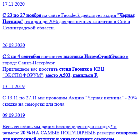
17.11.2020
С 23 по 27 ноября
на сайте Гвозdeck действует акция
"Черная
Пятница",
скидки до 20% для розничных клиентов в Спб и
Ленинградской области.
26.08.2020
С 2 по 4 сентября
состоится
выставка ИнтерСтройЭкспо
в
городе Санкт-Петербург.
Приглашаем вас посетить
стенд Гвоздэк
в КВЦ
"ЭКСПОФОРУМ",
место А503, павильон F.
13.11.2019
С 13.11 по 27.11 мы проводим Акцию "Черная пятница" - 20%
скидка на саморезы для пола
09.09.2019
Весь сентябрь мы дарим беспрецедентную скидку* в
размере
20 %
НА САМЫЕ ПОПУЛЯРНЫЕ размеры
саморезов
для внутренней отделки и универсальные саморезы.