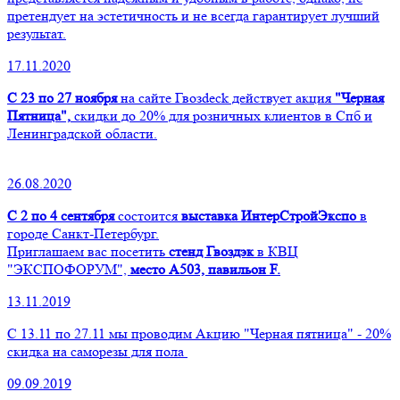
претендует на эстетичность и не всегда гарантирует лучший
результат.
17.11.2020
С 23 по 27 ноября
на сайте Гвозdeck действует акция
"Черная
Пятница",
скидки до 20% для розничных клиентов в Спб и
Ленинградской области.
26.08.2020
С 2 по 4 сентября
состоится
выставка ИнтерСтройЭкспо
в
городе Санкт-Петербург.
Приглашаем вас посетить
стенд Гвоздэк
в КВЦ
"ЭКСПОФОРУМ",
место А503, павильон F.
13.11.2019
С 13.11 по 27.11 мы проводим Акцию "Черная пятница" - 20%
скидка на саморезы для пола
09.09.2019