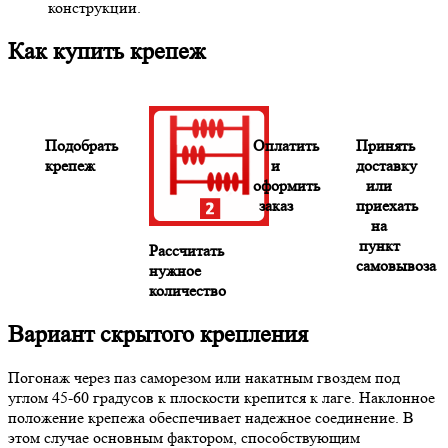
конструкции.
Как купить крепеж
Подобрать
Оплатить
Принять
крепеж
и
доставку
оформить
или
заказ
приехать
на
пункт
Рассчитать
самовывоза
нужное
количество
Вариант скрытого крепления
Погонаж через паз саморезом или накатным гвоздем под
углом 45-60 градусов к плоскости крепится к лаге. Наклонное
положение крепежа обеспечивает надежное соединение. В
этом случае основным фактором, способствующим