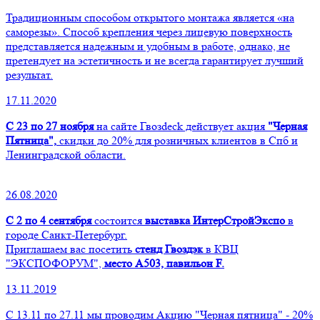
Традиционным способом открытого монтажа является «на
саморезы». Способ крепления через лицевую поверхность
представляется надежным и удобным в работе, однако, не
претендует на эстетичность и не всегда гарантирует лучший
результат.
17.11.2020
С 23 по 27 ноября
на сайте Гвозdeck действует акция
"Черная
Пятница",
скидки до 20% для розничных клиентов в Спб и
Ленинградской области.
26.08.2020
С 2 по 4 сентября
состоится
выставка ИнтерСтройЭкспо
в
городе Санкт-Петербург.
Приглашаем вас посетить
стенд Гвоздэк
в КВЦ
"ЭКСПОФОРУМ",
место А503, павильон F.
13.11.2019
С 13.11 по 27.11 мы проводим Акцию "Черная пятница" - 20%