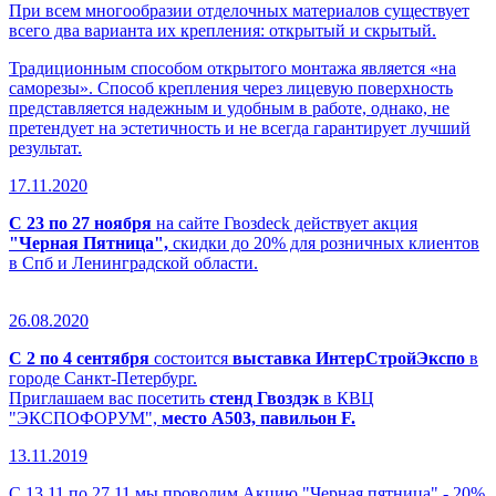
При всем многообразии отделочных материалов существует
всего два варианта их крепления: открытый и скрытый.
Традиционным способом открытого монтажа является «на
саморезы». Способ крепления через лицевую поверхность
представляется надежным и удобным в работе, однако, не
претендует на эстетичность и не всегда гарантирует лучший
результат.
17.11.2020
С 23 по 27 ноября
на сайте Гвозdeck действует акция
"Черная Пятница",
скидки до 20% для розничных клиентов
в Спб и Ленинградской области.
26.08.2020
С 2 по 4 сентября
состоится
выставка ИнтерСтройЭкспо
в
городе Санкт-Петербург.
Приглашаем вас посетить
стенд Гвоздэк
в КВЦ
"ЭКСПОФОРУМ",
место А503, павильон F.
13.11.2019
С 13.11 по 27.11 мы проводим Акцию "Черная пятница" - 20%