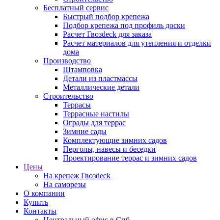
Бесплатный сервис
Быстрый подбор крепежа
Подбор крепежа под профиль доски
Расчет Гвозdeck для заказа
Расчет материалов для утепления и отделки
дома
Производство
Штамповка
Детали из пластмассы
Металлические детали
Строительство
Террасы
Террасные настилы
Ограды для террас
Зимние сады
Комплектующие зимних садов
Перголы, навесы и беседки
Проектирование террас и зимних садов
Цены
На крепеж Гвозdeck
На саморезы
О компании
Купить
Контакты
Центральный офис в Спб