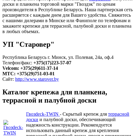
доски и планкена торговой марки "Гвоздэк" по ценам
производителя в Республике Беларусь. Наша партнерская сеть
расширяется с каждым днем для Вашего удобства. Свяжитесь
с нашими дилерами в Минске или Фаниполе по телефонам и
закажите крепежи для террасной, палубной доски и планкена
в любых объемах.
УП "Старовер"
Республика Беларусь г. Минск, ул. Полевая, 24а, оф.4
Телефон/факс:
+375(17)223-57-07
Velcom: +375(29)611-37-14
MTC: +375(29)751-03-01
Cайт:
http://www.starover.by
Каталог крепежа для планкена,
террасной и палубной доски
Гвозdeck-TWIN
- Скрытый крепеж для
террасной
доски
и палубной доски, обеспечивающий
надежность конструкции. Рекомендуется
использовать данный крепеж для крепления
террасной и палубной доски, прост в применении,