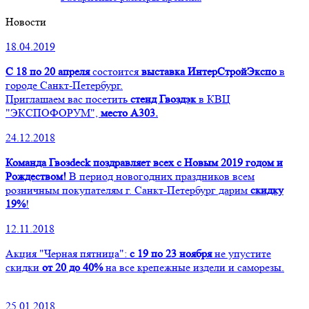
Новости
18.04.2019
С 18 по 20 апреля
состоится
выставка ИнтерСтройЭкспо
в
городе Санкт-Петербург.
Приглашаем ваc посетить
стенд Гвоздэк
в КВЦ
"ЭКСПОФОРУМ",
место А303.
24.12.2018
Команда Гвозdeck поздравляет всех с Новым 2019 годом и
Рождеством!
В период новогодних праздников всем
розничным покупателям г. Санкт-Петербург дарим
скидку
19%
!
12.11.2018
Акция "Черная пятница":
с 19 по 23 ноября
не упустите
скидки
от 20 до 40%
на все крепежные издели и саморезы.
25.01.2018