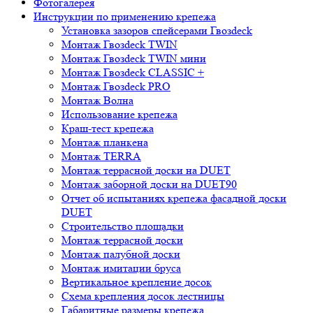
Фотогалерея
Инструкции по применению крепежа
Установка зазоров спейсерами Гвозdeck
Монтаж Гвозdeck TWIN
Монтаж Гвозdeck TWIN мини
Монтаж Гвозdeck CLASSIC +
Монтаж Гвозdeck PRO
Монтаж Волна
Использование крепежа
Краш-тест крепежа
Монтаж планкена
Монтаж TERRA
Монтаж террасной доски на DUET
Монтаж заборной доски на DUET90
Отчет об испытаниях крепежа фасадной доски
DUET
Строительство площадки
Монтаж террасной доски
Монтаж палубной доски
Монтаж имитации бруса
Вертикальное крепление досок
Схема крепления досок лестницы
Габаритные размеры крепежа